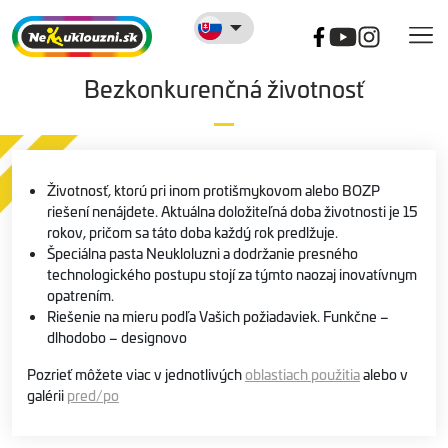
Bezkonkurenčná životnosť
Životnosť, ktorú pri inom protišmykovom alebo BOZP
riešení nenájdete. Aktuálna doložiteľná doba životnosti je 15
rokov, pričom sa táto doba každý rok predlžuje.
Špeciálna pasta Neukloluzni a dodržanie presného
technologického postupu stojí za týmto naozaj inovatívnym
opatrením.
Riešenie na mieru podľa Vašich požiadaviek. Funkčne –
dlhodobo – designovo
Pozrieť môžete viac v jednotlivých
oblastiach použitia
alebo v
galérii
pred/po