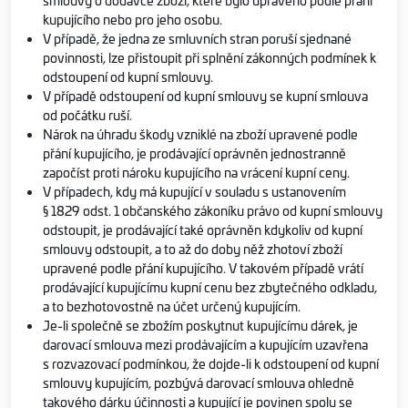
smlouvy o dodávce zboží, které bylo upraveno podle přání
kupujícího nebo pro jeho osobu.
V případě, že jedna ze smluvních stran poruší sjednané
povinnosti, lze přistoupit při splnění zákonných podmínek k
odstoupení od kupní smlouvy.
V případě odstoupení od kupní smlouvy se kupní smlouva
od počátku ruší.
Nárok na úhradu škody vzniklé na zboží upravené podle
přání kupujícího, je prodávající oprávněn jednostranně
započíst proti nároku kupujícího na vrácení kupní ceny.
V případech, kdy má kupující v souladu s ustanovením
§ 1829 odst. 1 občanského zákoníku právo od kupní smlouvy
odstoupit, je prodávající také oprávněn kdykoliv od kupní
smlouvy odstoupit, a to až do doby něž zhotoví zboží
upravené podle přání kupujícího. V takovém případě vrátí
prodávající kupujícímu kupní cenu bez zbytečného odkladu,
a to bezhotovostně na účet určený kupujícím.
Je-li společně se zbožím poskytnut kupujícímu dárek, je
darovací smlouva mezi prodávajícím a kupujícím uzavřena
s rozvazovací podmínkou, že dojde-li k odstoupení od kupní
smlouvy kupujícím, pozbývá darovací smlouva ohledně
takového dárku účinnosti a kupující je povinen spolu se