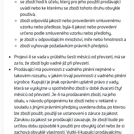
se zboží hodí k účelu, který pro jeho použití prodávající
uvádí nebo ke kterému se zboží tohoto druhu obvykle
používá,
zboží odpovídá jakostí nebo provedením smluvenému
vzorku nebo předloze, byla-li jakost nebo provedení
určeno podle smluveného vzorku nebo předlohy,
je zboží v odpovídajícím množství, míře nebo hmotnosti a
zboží vyhovuje požadavkům právních předpisů.
Projeví-li se vada v průběhu šesti měsíců od převzetí, má se
za to, že zboží bylo vadné již při převzetí.
Prodávající má povinnosti z vadného plnění nejméně v
takovém rozsahu, v jakém trvají povinnosti z vadného plnění
výrobce. Kupující je jinak oprávněn uplatnit právo z vady,
která se vyskytne u spotřebního zboží v době dvaceti čtyř
měsíců od převzetí. Je-li na prodávaném zboží, na jeho
obalu, v návodu připojenému ke zboží nebo v reklamě v
souladu s jinými právními předpisy uvedena doba, po kterou
lze zboží použít, použijí se ustanovení o záruce za jakost.
Zárukou za jakost se prodávající zavazuje, že zboží bude po
určitou dobu způsobilé k použití pro obvyklý účel nebo že si
zachová obvyklé vlastnosti. Vytkl-li kupující prodávajícímu