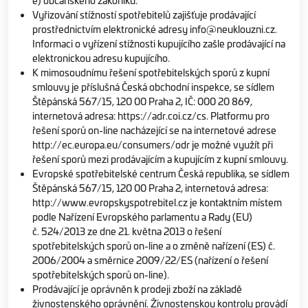
e) občanského zákoníku.
Vyřizování stížností spotřebitelů zajišťuje prodávající
prostřednictvím elektronické adresy info@neuklouzni.cz.
Informaci o vyřízení stížnosti kupujícího zašle prodávající na
elektronickou adresu kupujícího.
K mimosoudnímu řešení spotřebitelských sporů z kupní
smlouvy je příslušná Česká obchodní inspekce, se sídlem
Štěpánská 567/15, 120 00 Praha 2, IČ: 000 20 869,
internetová adresa: https://adr.coi.cz/cs. Platformu pro
řešení sporů on-line nacházející se na internetové adrese
http://ec.europa.eu/consumers/odr je možné využít při
řešení sporů mezi prodávajícím a kupujícím z kupní smlouvy.
Evropské spotřebitelské centrum Česká republika, se sídlem
Štěpánská 567/15, 120 00 Praha 2, internetová adresa:
http://www.evropskyspotrebitel.cz je kontaktním místem
podle Nařízení Evropského parlamentu a Rady (EU)
č. 524/2013 ze dne 21. května 2013 o řešení
spotřebitelských sporů on-line a o změně nařízení (ES) č.
2006/2004 a směrnice 2009/22/ES (nařízení o řešení
spotřebitelských sporů on-line).
Prodávající je oprávněn k prodeji zboží na základě
živnostenského oprávnění. Živnostenskou kontrolu provádí