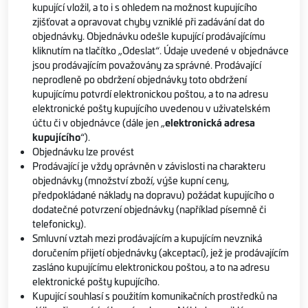
kupující vložil, a to i s ohledem na možnost kupujícího
zjišťovat a opravovat chyby vzniklé při zadávání dat do
objednávky. Objednávku odešle kupující prodávajícímu
kliknutím na tlačítko „Odeslat“. Údaje uvedené v objednávce
jsou prodávajícím považovány za správné. Prodávající
neprodleně po obdržení objednávky toto obdržení
kupujícímu potvrdí elektronickou poštou, a to na adresu
elektronické pošty kupujícího uvedenou v uživatelském
účtu či v objednávce (dále jen „
elektronická adresa
kupujícího
“).
Objednávku lze provést
Prodávající je vždy oprávněn v závislosti na charakteru
objednávky (množství zboží, výše kupní ceny,
předpokládané náklady na dopravu) požádat kupujícího o
dodatečné potvrzení objednávky (například písemně či
telefonicky).
Smluvní vztah mezi prodávajícím a kupujícím nevzniká
doručením přijetí objednávky (akceptací), jež je prodávajícím
zasláno kupujícímu elektronickou poštou, a to na adresu
elektronické pošty kupujícího.
Kupující souhlasí s použitím komunikačních prostředků na