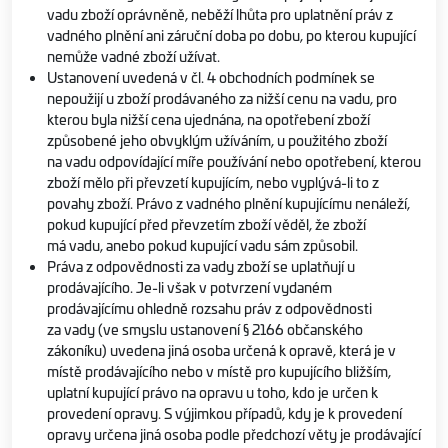
vadu zboží oprávněně, neběží lhůta pro uplatnění práv z
vadného plnění ani záruční doba po dobu, po kterou kupující
nemůže vadné zboží užívat.
Ustanovení uvedená v čl. 4 obchodních podmínek se
nepoužijí u zboží prodávaného za nižší cenu na vadu, pro
kterou byla nižší cena ujednána, na opotřebení zboží
způsobené jeho obvyklým užíváním, u použitého zboží
na vadu odpovídající míře používání nebo opotřebení, kterou
zboží mělo při převzetí kupujícím, nebo vyplývá-li to z
povahy zboží. Právo z vadného plnění kupujícímu nenáleží,
pokud kupující před převzetím zboží věděl, že zboží
má vadu, anebo pokud kupující vadu sám způsobil.
Práva z odpovědnosti za vady zboží se uplatňují u
prodávajícího. Je-li však v potvrzení vydaném
prodávajícímu ohledně rozsahu práv z odpovědnosti
za vady (ve smyslu ustanovení § 2166 občanského
zákoníku) uvedena jiná osoba určená k opravě, která je v
místě prodávajícího nebo v místě pro kupujícího bližším,
uplatní kupující právo na opravu u toho, kdo je určen k
provedení opravy. S výjimkou případů, kdy je k provedení
opravy určena jiná osoba podle předchozí věty je prodávající