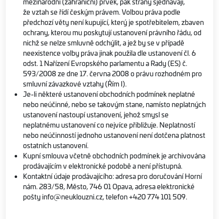
mezinárodní (zahraniční) prvek, pak strany sjednávají,
že vztah se řídí českým právem. Volbou práva podle
předchozí věty není kupující, který je spotřebitelem, zbaven
ochrany, kterou mu poskytují ustanovení právního řádu, od
nichž se nelze smluvně odchýlit, a jež by se v případě
neexistence volby práva jinak použila dle ustanovení čl. 6
odst. 1 Nařízení Evropského parlamentu a Rady (ES) č.
593/2008 ze dne 17. června 2008 o právu rozhodném pro
smluvní závazkové vztahy (Řím I).
Je-li některé ustanovení obchodních podmínek neplatné
nebo neúčinné, nebo se takovým stane, namísto neplatných
ustanovení nastoupí ustanovení, jehož smysl se
neplatnému ustanovení co nejvíce přibližuje. Neplatností
nebo neúčinností jednoho ustanovení není dotčena platnost
ostatních ustanovení.
Kupní smlouva včetně obchodních podmínek je archivována
prodávajícím v elektronické podobě a není přístupná.
Kontaktní údaje prodávajícího: adresa pro doručování Horní
nám. 283/58, Město, 746 01 Opava, adresa elektronické
pošty info@neuklouzni.cz, telefon +420 774 101 509.