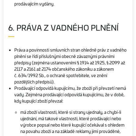
prodávajícím vydány.
6. PRÁVA Z VADNÉHO PLNĚNÍ
Práva a povinnosti smluvních stran ohledně práv z vadného
plnění se řídí příslušnými obecně závaznými právními
předpisy (zejména ustanoveními § 1914 až 1925, § 2099 až
2117 a 2161 až 2174 občanského zákoníku a zákonem
č. 634/1992 Sb., o ochraně spotřebitele, ve znění
pozdějších předpisů).
Prodávající odpovídá kupujícímu, že zboží při převzetí nemá
vady. Zejména prodávající odpovídá kupujícímu, že v době,
kdy kupující zboží převzal:
má zboží vlastnosti, které si strany ujednaly, a chybí-li
ujednání, má takové vlastnosti, které prodávající nebo
výrobce popsal nebo které kupující očekával s ohledem
na povahu zboží a na základě reklamy jimi prováděné,