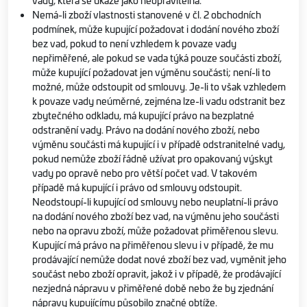
vady, která se ukáže jako neopravitelná.
Nemá-li zboží vlastnosti stanovené v čl. 2 obchodních
podmínek, může kupující požadovat i dodání nového zboží
bez vad, pokud to není vzhledem k povaze vady
nepřiměřené, ale pokud se vada týká pouze součásti zboží,
může kupující požadovat jen výměnu součásti; není-li to
možné, může odstoupit od smlouvy. Je-li to však vzhledem
k povaze vady neúměrné, zejména lze-li vadu odstranit bez
zbytečného odkladu, má kupující právo na bezplatné
odstranění vady. Právo na dodání nového zboží, nebo
výměnu součásti má kupující i v případě odstranitelné vady,
pokud nemůže zboží řádně užívat pro opakovaný výskyt
vady po opravě nebo pro větší počet vad. V takovém
případě má kupující i právo od smlouvy odstoupit.
Neodstoupí-li kupující od smlouvy nebo neuplatní-li právo
na dodání nového zboží bez vad, na výměnu jeho součásti
nebo na opravu zboží, může požadovat přiměřenou slevu.
Kupující má právo na přiměřenou slevu i v případě, že mu
prodávající nemůže dodat nové zboží bez vad, vyměnit jeho
součást nebo zboží opravit, jakož i v případě, že prodávající
nezjedná nápravu v přiměřené době nebo že by zjednání
nápravy kupujícímu působilo značné obtíže.