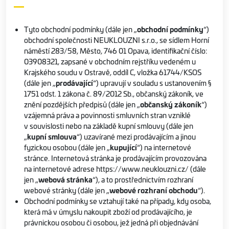
Tyto obchodní podmínky (dále jen „
obchodní podmínky
“)
obchodní společnosti NEUKLOUZNI s.r.o., se sídlem Horní
náměstí 283/58, Město, 746 01 Opava, identifikační číslo:
03908321, zapsané v obchodním rejstříku vedeném u
Krajského soudu v Ostravě, oddíl C, vložka 61744/KSOS
(dále jen „
prodávající
“) upravují v souladu s ustanovením §
1751 odst. 1 zákona č. 89/2012 Sb., občanský zákoník, ve
znění pozdějších předpisů (dále jen „
občanský zákoník
“)
vzájemná práva a povinnosti smluvních stran vzniklé
v souvislosti nebo na základě kupní smlouvy (dále jen
„
kupní smlouva
“) uzavírané mezi prodávajícím a jinou
fyzickou osobou (dále jen „
kupující
“) na internetové
stránce. Internetová stránka je prodávajícím provozována
na internetové adrese https://www.neuklouzni.cz/ (dále
jen „
webová stránka
“), a to prostřednictvím rozhraní
webové stránky (dále jen „
webové rozhraní obchodu
“).
Obchodní podmínky se vztahují také na případy, kdy osoba,
která má v úmyslu nakoupit zboží od prodávajícího, je
právnickou osobou či osobou, jež jedná při objednávání