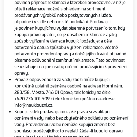
povinen přijmout reklamaci v kterékoli provozovně, v níž je
přijetí reklamace možné s ohledem na sortiment
prodávaných výrobků nebo poskytovaných služeb,
případně i v sídle nebo místě podnikání. Prodávající
je povinen kupujícímu vydat písemné potvrzení o tom, kdy
kupující právo uplatnil, co je obsahem reklamace a jaký
způsob vyřízení reklamace kupující požaduje; a dále
potvrzení o datu a způsobu vyřízení reklamace, včetně
potvrzení o provedení opravy a době jejího trvání, případně
písemné odůvodnění zamítnutí reklamace. Tato povinnost
se vztahuje i na jiné osoby určené prodávajícím k provedení
opravy.
Práva z odpovědnosti za vady zboží může kupující
konkrétně uplatnit zejména osobně na adrese Horní nám.
283/58, Město, 746 01 Opava, telefonicky na čísle
+420 774 101 509 či elektronickou poštou na adrese
info@neuklouzni.cz.
Kupující sdělí prodávajícímu, jaké právo si zvolil, při
oznámení vady, nebo bez zbytečného odkladu po oznámení
vady. Provedenou volbu nemůže kupující změnit bez
souhlasu prodávajícího; to neplatí, žádal-li kupující opravu