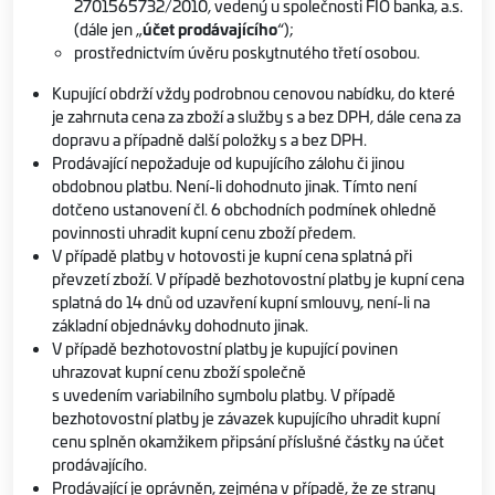
2701565732/2010, vedený u společnosti FIO banka, a.s.
(dále jen „
účet prodávajícího
“);
prostřednictvím úvěru poskytnutého třetí osobou.
Kupující obdrží vždy podrobnou cenovou nabídku, do které
je zahrnuta cena za zboží a služby s a bez DPH, dále cena za
dopravu a případně další položky s a bez DPH.
Prodávající nepožaduje od kupujícího zálohu či jinou
obdobnou platbu. Není-li dohodnuto jinak. Tímto není
dotčeno ustanovení čl. 6 obchodních podmínek ohledně
povinnosti uhradit kupní cenu zboží předem.
V případě platby v hotovosti je kupní cena splatná při
převzetí zboží. V případě bezhotovostní platby je kupní cena
splatná do 14 dnů od uzavření kupní smlouvy, není-li na
základní objednávky dohodnuto jinak.
V případě bezhotovostní platby je kupující povinen
uhrazovat kupní cenu zboží společně
s uvedením variabilního symbolu platby. V případě
bezhotovostní platby je závazek kupujícího uhradit kupní
cenu splněn okamžikem připsání příslušné částky na účet
prodávajícího.
Prodávající je oprávněn, zejména v případě, že ze strany